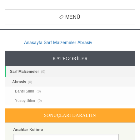
MENÜ
Anasayfa
Sarf Malzemeler
Abrasiv
KATEGORİLER
Sarf Malzemeler
(0)
Abrasiv
(0)
Bantlı Silim
(0)
Yüzey Silim
(0)
SONUÇLARI DARALTIN
Anahtar Kelime