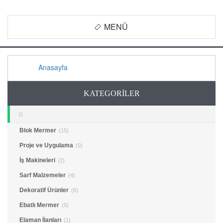
MENÜ
Anasayfa
KATEGORİLER
()
Blok Mermer
(15)
Proje ve Uygulama
(0)
İş Makineleri
(2)
Sarf Malzemeler
(4)
Dekoratif Ürünler
(6)
Ebatlı Mermer
(5)
Elaman İlanları
(1)