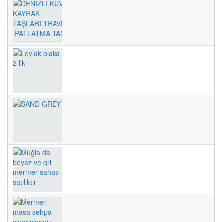
Didim Mermer Marble
1 EURO
#8742 -
Didim Mermer
DENİZLİ KUVARSİT KAYRAK TAŞLARI.TRAVERTEN
1 TL
.PATLATMA TAŞLAR.
#5233 -
MiTHAT YAŞAR
Leylak plaka 2 lik
0 TL
#4606 -
Cüneyt Celiloğlu
SAND GREY
30 USD
#4597 -
Mustafa Dindar
Muğla da beyaz ve gri mermer sahası satılıktır
160 USD