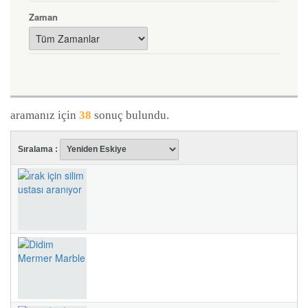
Zaman
aramanız için
38
sonuç bulundu.
Sıralama :
ırak için silim ustası aranıyor
#17004 -
melek yavuz