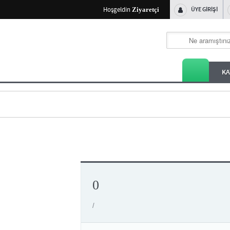
ÜYE GİRİŞİ
Hoşgeldin
Ziyaretçi
KA
0
/