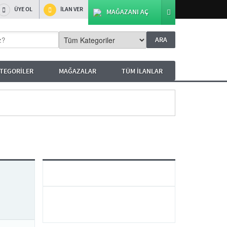
ÜYE OL
İLAN VER
MAĞAZANI AÇ
TEGORİLER
MAĞAZALAR
TÜM İLANLAR