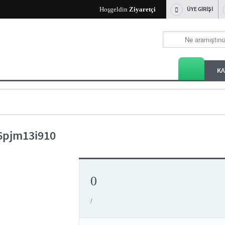
ÜYE GİRİŞİ
Hoşgeldin
Ziyaretçi
KA
6pjm13i910
0
/