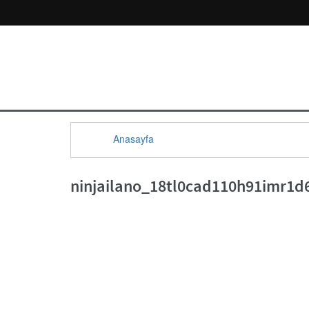
Anasayfa
ninjailano_18tl0cad110h91imr1d