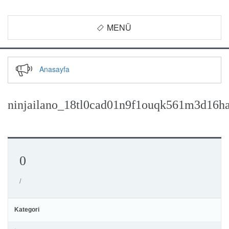
MENÜ
Anasayfa
ninjailano_18tl0cad01n9f1ouqk561m3d16h
0
/
Kategori