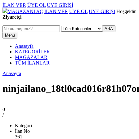
İLAN VER
ÜYE OL
ÜYE GİRİŞİ
MAĞAZANI AÇ
İLAN VER
ÜYE OL
ÜYE GİRİŞİ
Hoşgeldin
Ziyaretçi
Menü
Anasayfa
KATEGORİLER
MAĞAZALAR
TÜM İLANLAR
Anasayfa
ninjailano_18tl0cad016r81h07on
0
/
Kategori
İlan No
361