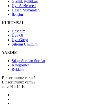
Gizlilik Politikası
Üye Sözleşmesi
Hesap Numaraları
İletişim
KURUMSAL
Hesabım
Üye Ol
Üye Girişi
Şifremi Unuttum
YARDIM
Sıkça Sorulan Sorular
Kategoriler
Reklam
Bir sorununuz varmı?
Bir sorununuz varmı?
916 15 16
0212