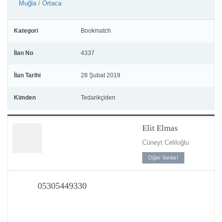
Muğla
/
Ortaca
Kategori
Bookmatch
İlan No
Kaplama
4337
İlan Tarihi
28 Şubat 2019
Kimden
Tedarikçiden
Elit Elmas
Cüneyt Celiloğlu
Diğer İlanları
05305449330