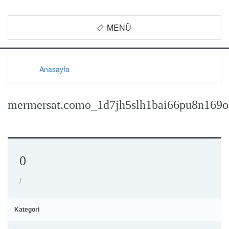
MENÜ
Anasayfa
mermersat.como_1d7jh5slh1bai66pu8n169
0
/
Kategori