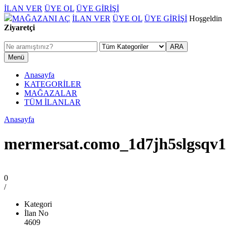
İLAN VER
ÜYE OL
ÜYE GİRİŞİ
MAĞAZANI AÇ
İLAN VER
ÜYE OL
ÜYE GİRİŞİ
Hoşgeldin
Ziyaretçi
Menü
Anasayfa
KATEGORİLER
MAĞAZALAR
TÜM İLANLAR
Anasayfa
mermersat.como_1d7jh5slgsqv
0
/
Kategori
İlan No
4609