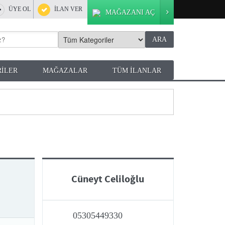
ÜYE OL
İLAN VER
MAĞAZANI AÇ
İLER
MAĞAZALAR
TÜM İLANLAR
Cüneyt Celiloğlu
05305449330