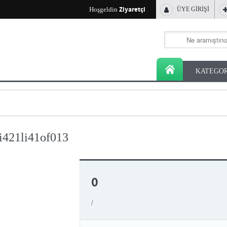
Ziyaretçi
Hoşgeldin
ÜYE GİRİŞİ
KATEGOR
i421li41of013
0
/