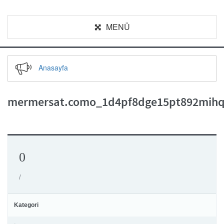
MENÜ
Anasayfa
mermersat.como_1d4pf8dge15pt892mihq
0
/
Kategori