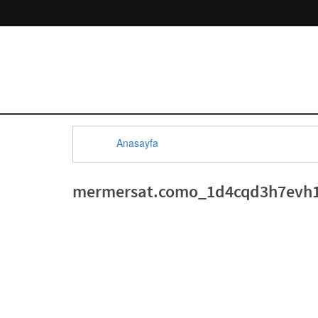
Anasayfa
mermersat.como_1d4cqd3h7evh