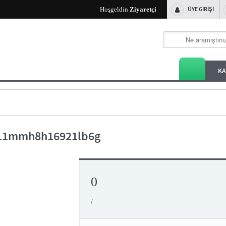
ÜYE GİRİŞİ
Hoşgeldin
Ziyaretçi
KA
11mmh8h16921lb6g
0
/