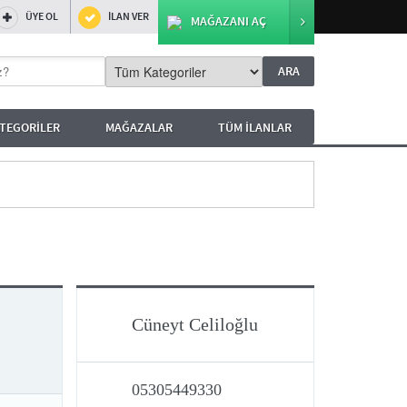
ÜYE OL
İLAN VER
MAĞAZANI AÇ
TEGORİLER
MAĞAZALAR
TÜM İLANLAR
Cüneyt Celiloğlu
05305449330