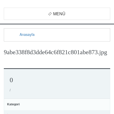
MENÜ
Anasayfa
9abe338f8d3dde64c6f821c801abe873.jpg
0
/
Kategori