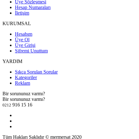
Üye Sözleşmesi
Hesap Numaraları
İletişim
KURUMSAL
Hesabım
Üye Ol
Üye Girişi
Şifremi Unuttum
YARDIM
Sıkça Sorulan Sorular
Kategoriler
Reklam
Bir sorununuz varmı?
Bir sorununuz varmı?
916 15 16
0212
Tüm Hakları Saklıdır © mermersat 2020