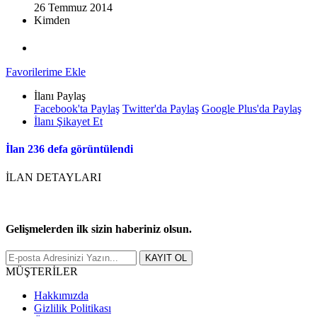
26 Temmuz 2014
Kimden
Favorilerime Ekle
İlanı Paylaş
Facebook'ta Paylaş
Twitter'da Paylaş
Google Plus'da Paylaş
İlanı Şikayet Et
İlan 236 defa görüntülendi
İLAN DETAYLARI
Gelişmelerden ilk sizin haberiniz olsun.
MÜŞTERİLER
Hakkımızda
Gizlilik Politikası