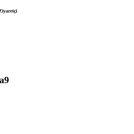
Ziyaretçi
a9