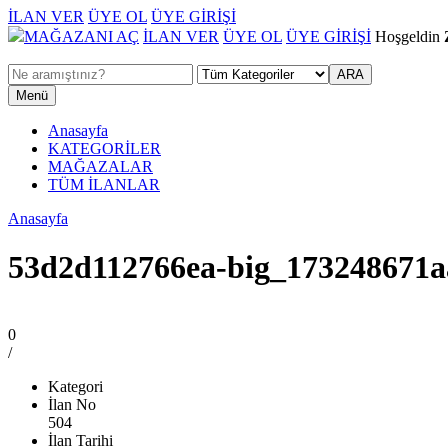
İLAN VER
ÜYE OL
ÜYE GİRİŞİ
MAĞAZANI AÇ
İLAN VER
ÜYE OL
ÜYE GİRİŞİ
Hoşgeldin
Menü
Anasayfa
KATEGORİLER
MAĞAZALAR
TÜM İLANLAR
Anasayfa
53d2d112766ea-big_173248671a
0
/
Kategori
İlan No
504
İlan Tarihi