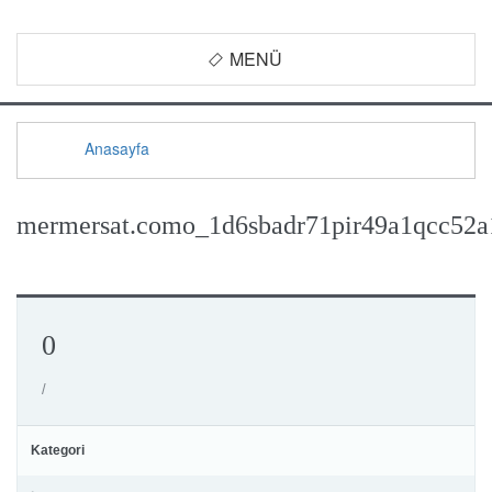
MENÜ
Anasayfa
mermersat.como_1d6sbadr71pir49a1qcc52a
0
/
Kategori