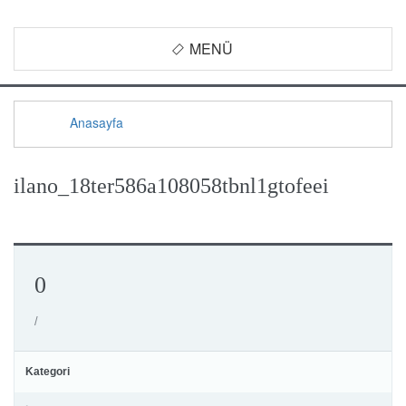
MENÜ
Anasayfa
ilano_18ter586a108058tbnl1gtofeei
0
/
Kategori