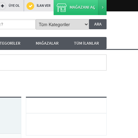
ÜYE OL
İLAN VER
MAĞAZANI AÇ
TEGORİLER
MAĞAZALAR
TÜM İLANLAR