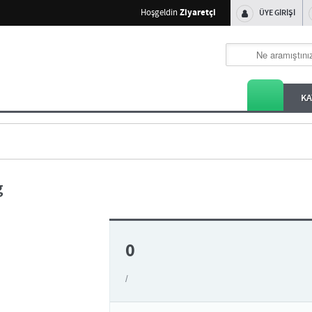
Ziyaretçi
Hoşgeldin
ÜYE GİRİŞİ
KA
g
0
/